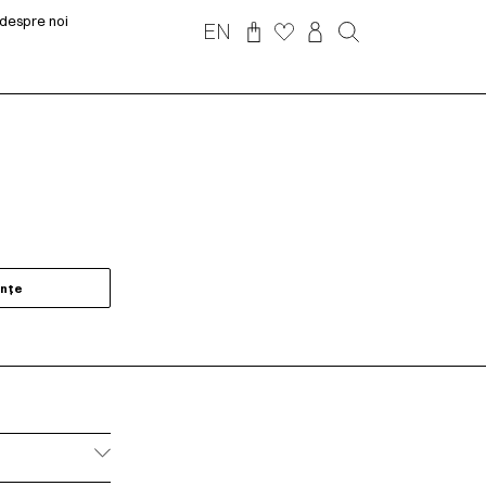
despre noi
EN
ințe