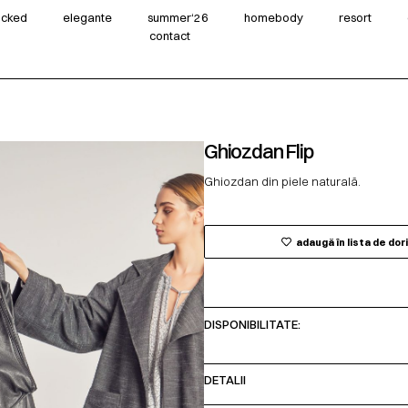
wicked
elegante
summer‘26
homebody
resort
contact
Ghiozdan Flip
Ghiozdan din piele naturală.
adaugă în lista de dor
DISPONIBILITATE:
DETALII