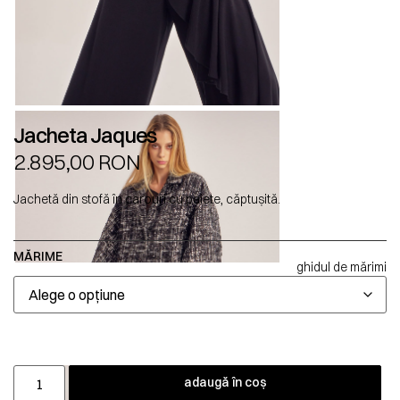
Jacheta Jaques
2.895,00
RON
Jachetă din stofă în carouri cu paiete, căptușită.
MĂRIME
ghidul de mărimi
adaugă în coș