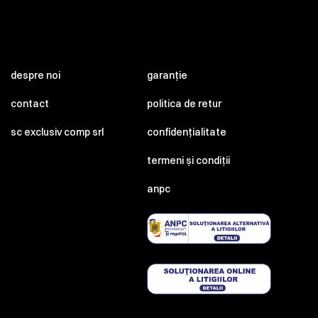
despre noi
garanție
contact
politica de retur
sc exclusiv comp srl
confidențialitate
termeni și condiții
anpc