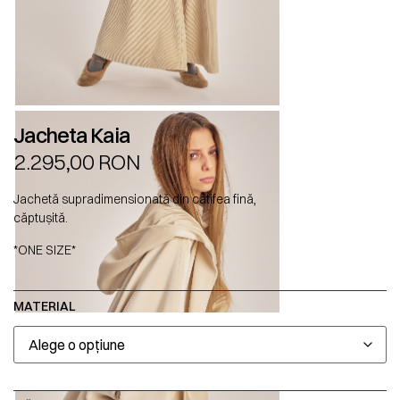
Jacheta Kaia
2.295,00
RON
Jachetă supradimensionată din catifea fină,
căptușită.
*ONE SIZE*
MATERIAL