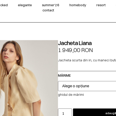
wicked
elegante
summer‘26
homebody
resort
contact
Jacheta Liana
1.949,00
RON
Jacheta scurta din in, cu maneci buf
MĂRIME
ghidul de mărimi
adaugă 