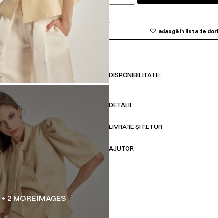
adaugă în lista de dor
DISPONIBILITATE:
DETALII
LIVRARE ȘI RETUR
AJUTOR
+ 2 MORE IMAGES