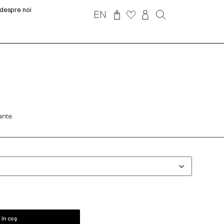
despre noi
EN
ante.
în coș