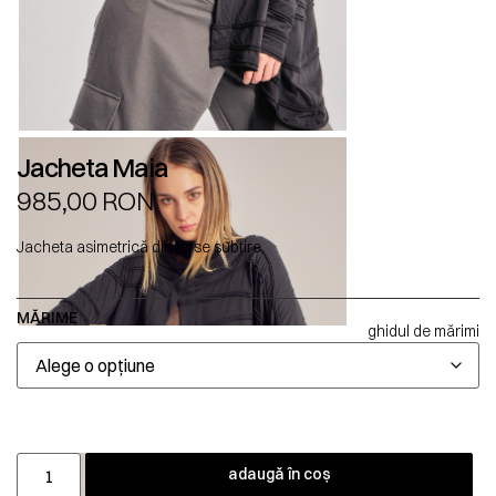
Jacheta Maia
985,00
RON
Jacheta asimetrică din jerse subțire.
MĂRIME
ghidul de mărimi
adaugă în coș