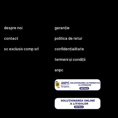
despre noi
garanție
contact
politica de retur
sc exclusiv comp srl
confidențialitate
termeni și condiții
anpc