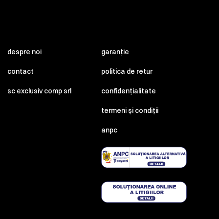
despre noi
garanție
contact
politica de retur
sc exclusiv comp srl
confidențialitate
termeni și condiții
anpc