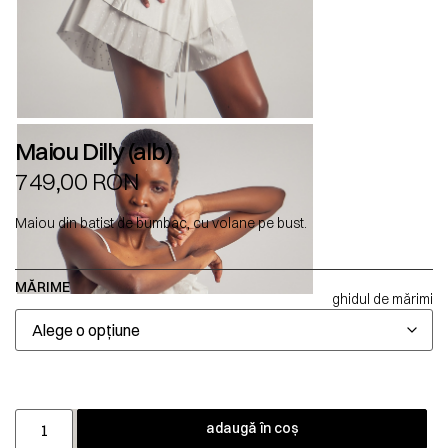
Maiou Dilly (alb)
749,00
RON
Maiou din batist de bumbac, cu volane pe bust.
MĂRIME
ghidul de mărimi
adaugă în coș