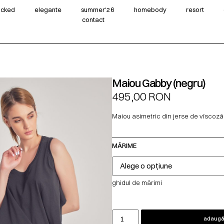
wicked
elegante
summer‘26
homebody
resort
contact
Maiou Gabby (negru)
495,00
RON
Maiou asimetric din jerse de vîscoză
MĂRIME
ghidul de mărimi
adaugă 