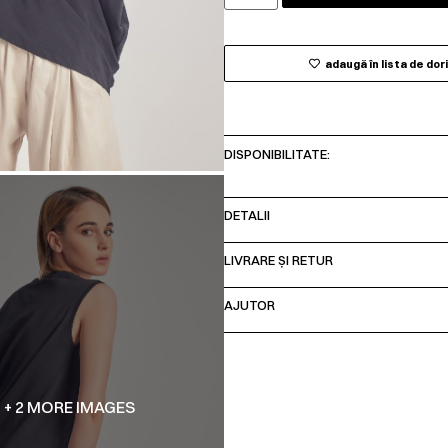
adaugă în lista de dor
DISPONIBILITATE:
DETALII
LIVRARE ȘI RETUR
AJUTOR
+ 2 MORE IMAGES