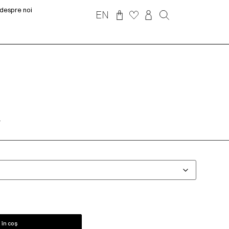
despre noi
EN
.
în coș