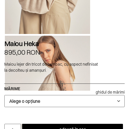
Maiou Heka
895,00
RON
Maiou lejer din tricot de bumbac, cu aspect nefinisat
la decolteu și amanșuri.
MĂRIME
ghidul de mărimi