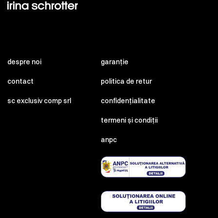
despre noi
garanție
contact
politica de retur
sc exclusiv comp srl
confidențialitate
termeni și condiții
anpc