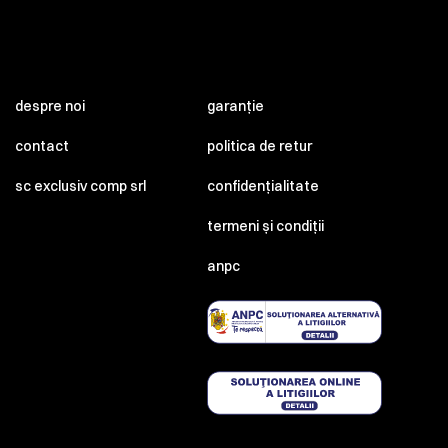
despre noi
garanție
contact
politica de retur
sc exclusiv comp srl
confidențialitate
termeni și condiții
anpc