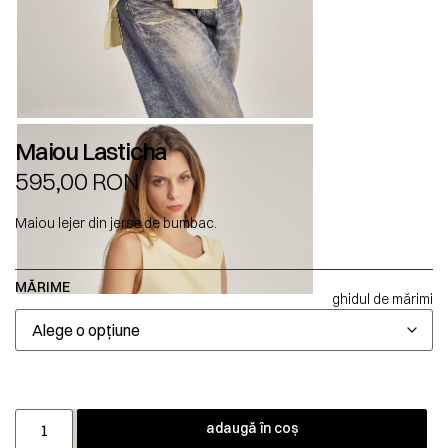
Maiou Lasticha
595,00
RON
Maiou lejer din jerse de bumbac.
MĂRIME
ghidul de mărimi
adaugă în coș