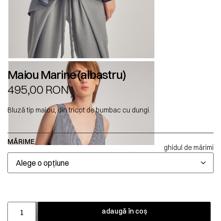
Maiou Marine (albastru)
495,00
RON
Bluză tip maiou, din tricot de bumbac cu dungi.
MĂRIME
ghidul de mărimi
adaugă în coș