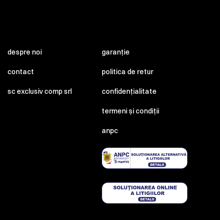
despre noi
garanție
contact
politica de retur
sc exclusiv comp srl
confidențialitate
termeni și condiții
anpc