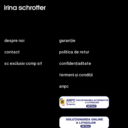
despre noi
garanție
contact
politica de retur
sc exclusiv comp srl
confidențialitate
termeni și condiții
anpc