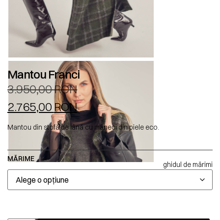
Mantou Franci
3.950,00
RON
2.765,00
RON
Mantou din stofă de lână cu mâneci din piele eco.
MĂRIME
ghidul de mărimi