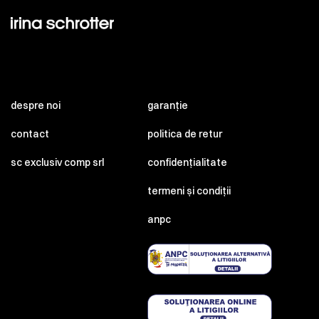
despre noi
garanție
contact
politica de retur
sc exclusiv comp srl
confidențialitate
termeni și condiții
anpc