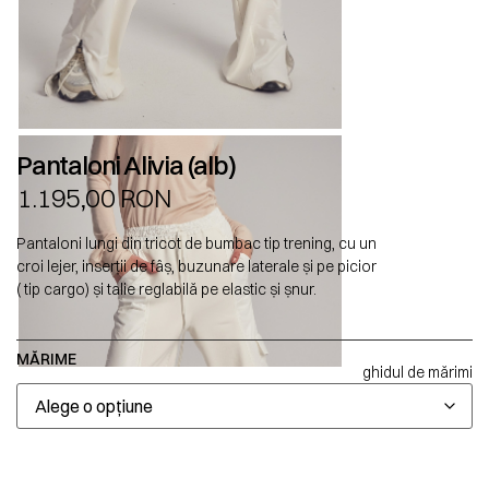
Pantaloni Alivia (alb)
1.195,00
RON
Pantaloni lungi din tricot de bumbac tip trening, cu un
croi lejer, inserții de fâș, buzunare laterale și pe picior
( tip cargo) și talie reglabilă pe elastic și șnur.
MĂRIME
ghidul de mărimi