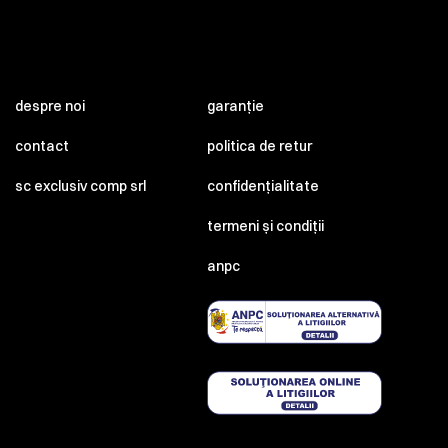
despre noi
garanție
contact
politica de retur
sc exclusiv comp srl
confidențialitate
termeni și condiții
anpc