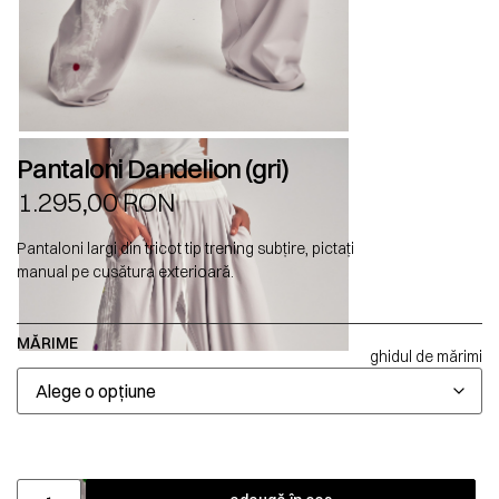
Pantaloni Dandelion (gri)
1.295,00
RON
Pantaloni largi din tricot tip trening subțire, pictați
manual pe cusătura exterioară.
MĂRIME
ghidul de mărimi