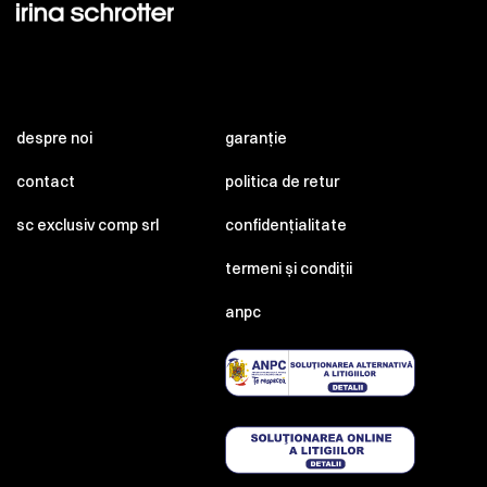
despre noi
garanție
contact
politica de retur
sc exclusiv comp srl
confidențialitate
termeni și condiții
anpc