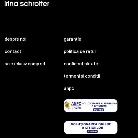
despre noi
garanție
contact
politica de retur
sc exclusiv comp srl
confidențialitate
termeni și condiții
anpc