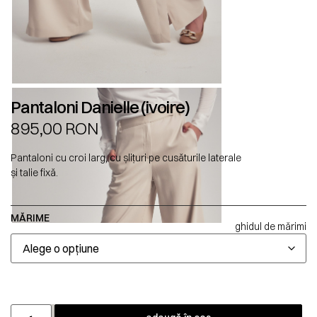
Pantaloni Danielle (ivoire)
895,00
RON
Pantaloni cu croi larg, cu șlițuri pe cusăturile laterale
și talie fixă.
MĂRIME
ghidul de mărimi