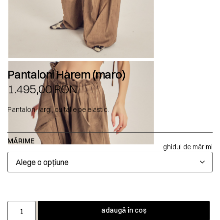
Pantaloni Harem (maro)
1.495,00
RON
Pantaloni largi, cu talie pe elastic.
MĂRIME
ghidul de mărimi
adaugă în coș