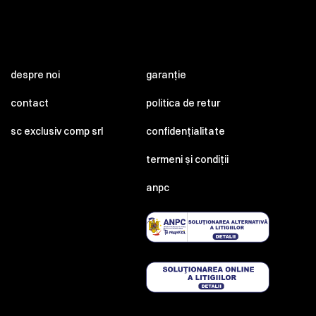
despre noi
garanție
contact
politica de retur
sc exclusiv comp srl
confidențialitate
termeni și condiții
anpc