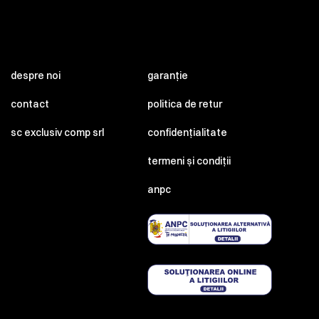
despre noi
garanție
contact
politica de retur
sc exclusiv comp srl
confidențialitate
termeni și condiții
anpc