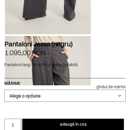
Pantaloni Jessa (negru)
1.095,00
RON
Pantaloni largi din stofă cu talia reglabilă.
MĂRIME
ghidul de mărimi
adaugă în coș