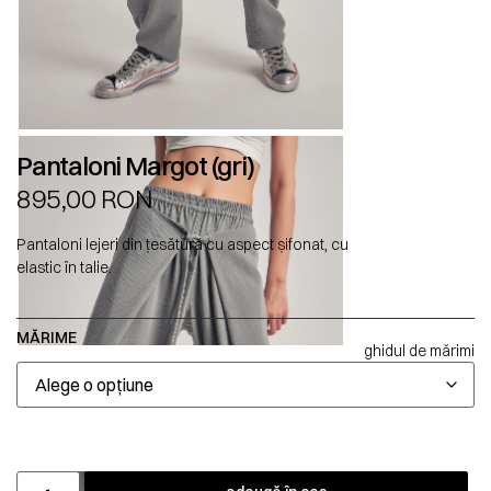
Pantaloni Margot (gri)
895,00
RON
Pantaloni lejeri din țesătură cu aspect șifonat, cu
elastic în talie.
MĂRIME
ghidul de mărimi