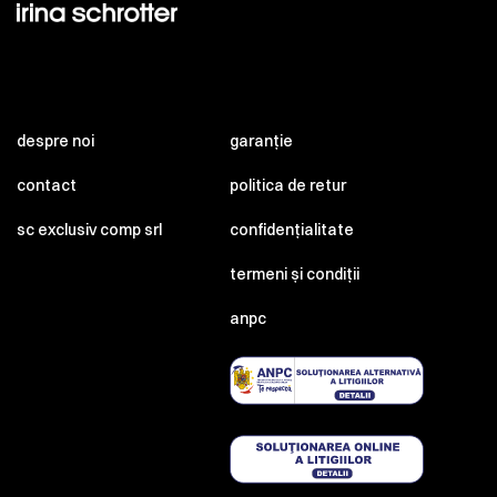
despre noi
garanție
contact
politica de retur
sc exclusiv comp srl
confidențialitate
termeni și condiții
anpc