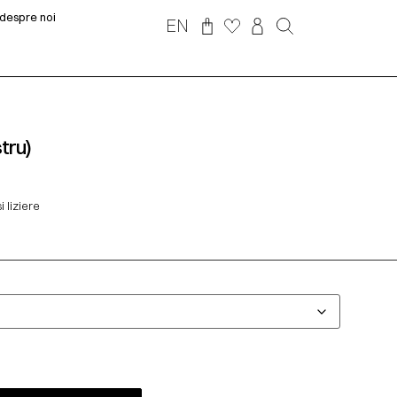
despre noi
EN
tru)
i liziere