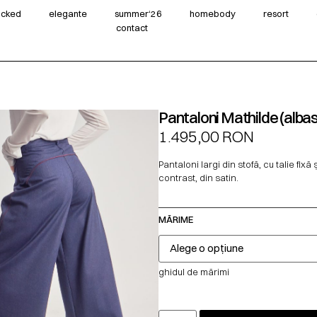
wicked
elegante
summer‘26
homebody
resort
contact
Pantaloni Mathilde (albas
1.495,00
RON
Pantaloni largi din stofă, cu talie fixă ș
contrast, din satin.
MĂRIME
ghidul de mărimi