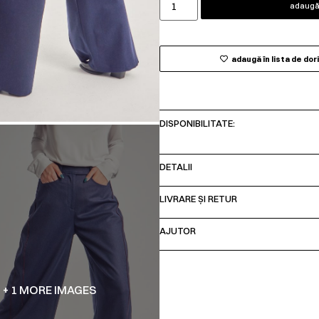
adaugă 
adaugă în lista de dor
DISPONIBILITATE:
DETALII
LIVRARE ȘI RETUR
AJUTOR
+ 1 MORE IMAGES