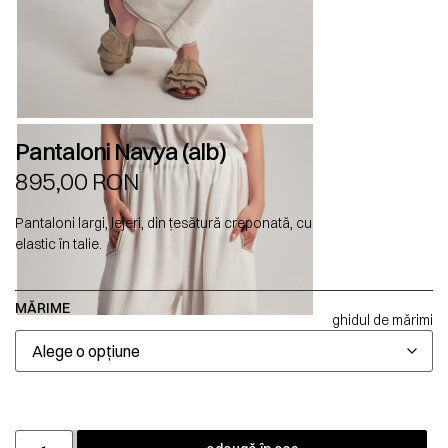
Pantaloni Navya (alb)
895,00
RON
Pantaloni largi, lejeri, din țesătură creponată, cu
elastic în talie.
MĂRIME
ghidul de mărimi