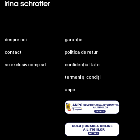
despre noi
garanție
contact
politica de retur
sc exclusiv comp srl
confidențialitate
termeni și condiții
anpc