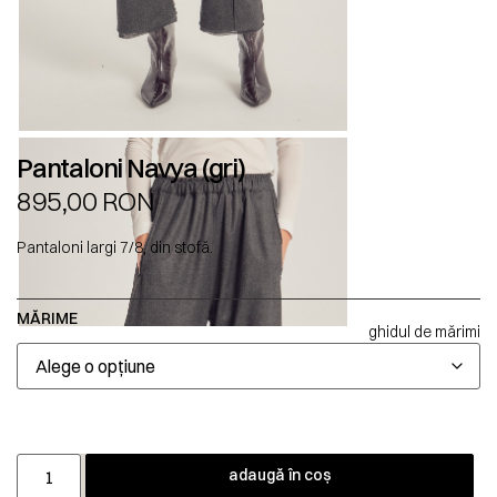
Pantaloni Navya (gri)
895,00
RON
Pantaloni largi 7/8, din stofă.
MĂRIME
ghidul de mărimi
adaugă în coș