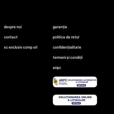
despre noi
garanție
contact
politica de retur
sc exclusiv comp srl
confidențialitate
termeni și condiții
anpc