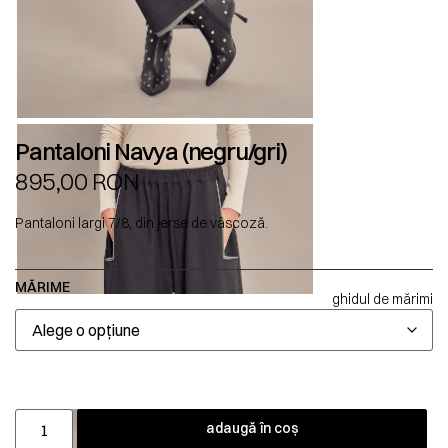
Pantaloni Navya (negru/gri)
895,00
RON
Pantaloni largi 7/8, din jerse de vâscoză.
MĂRIME
ghidul de mărimi
adaugă în coș