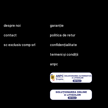
despre noi
garanție
contact
politica de retur
sc exclusiv comp srl
confidențialitate
termeni și condiții
anpc