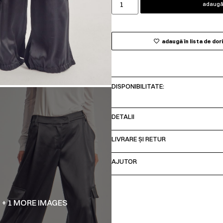
adaugă 
adaugă în lista de dor
DISPONIBILITATE:
DETALII
LIVRARE ȘI RETUR
AJUTOR
+ 1 MORE IMAGES