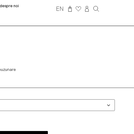
despre noi
EN
 buzunare