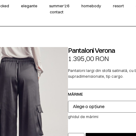
wicked
elegante
summer‘26
homebody
resort
contact
Pantaloni Verona
1.395,00
RON
Pantaloni largi din stofă satinată, cu
supradimensionate, tip cargo.
MĂRIME
ghidul de mărimi