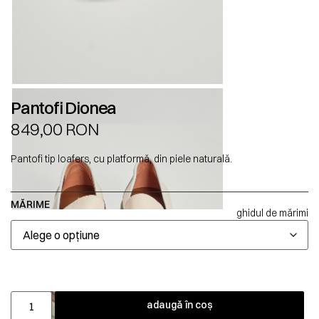
Pantofi Dionea
849,00
RON
Pantofi tip loafers, cu platformă, din piele naturală.
MĂRIME
ghidul de mărimi
adaugă în coș