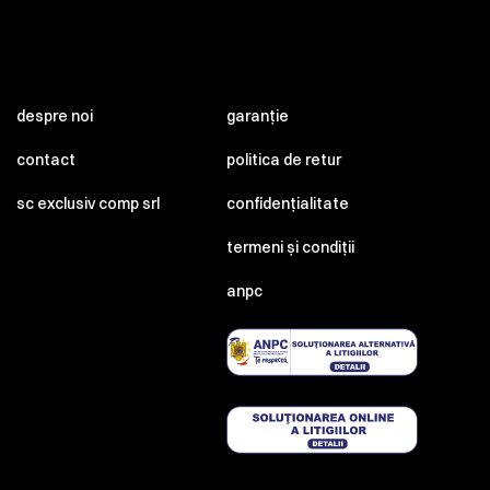
despre noi
garanție
contact
politica de retur
sc exclusiv comp srl
confidențialitate
termeni și condiții
anpc