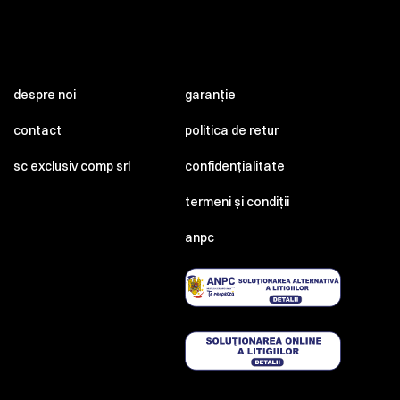
despre noi
garanție
contact
politica de retur
sc exclusiv comp srl
confidențialitate
termeni și condiții
anpc