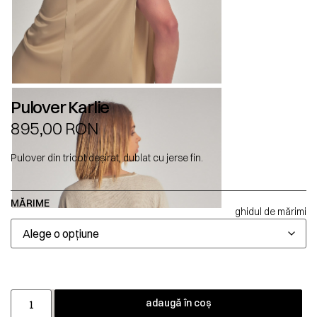
Pulover Karlie
895,00
RON
Pulover din tricot deșirat, dublat cu jerse fin.
MĂRIME
ghidul de mărimi
adaugă în coș