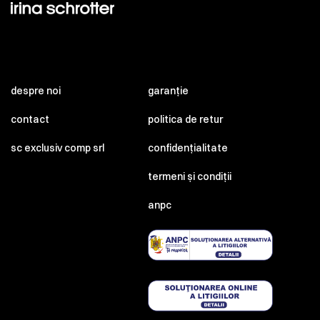
despre noi
garanție
contact
politica de retur
sc exclusiv comp srl
confidențialitate
termeni și condiții
anpc