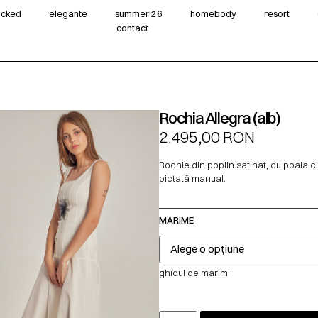
wicked
elegante
summer‘26
homebody
resort
contact
Rochia Allegra (alb)
2.495,00
RON
Rochie din poplin satinat, cu poala c
pictată manual.
MĂRIME
ghidul de mărimi