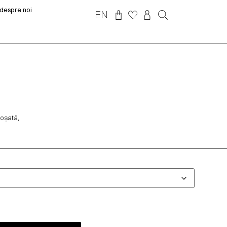
despre noi
EN
loșată,