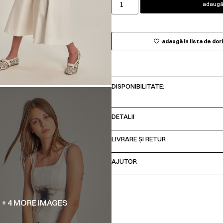
adaugă 
adaugă în lista de dor
DISPONIBILITATE:
DETALII
LIVRARE ȘI RETUR
AJUTOR
+ 4 MORE IMAGES