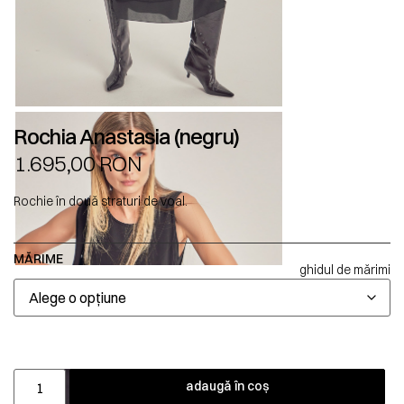
Rochia Anastasia (negru)
1.695,00
RON
Rochie în două straturi de voal.
MĂRIME
ghidul de mărimi
adaugă în coș