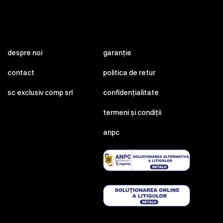
despre noi
garanție
contact
politica de retur
sc exclusiv comp srl
confidențialitate
termeni și condiții
anpc