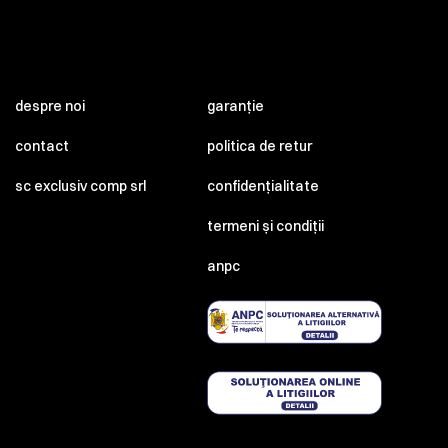
despre noi
garanție
contact
politica de retur
sc exclusiv comp srl
confidențialitate
termeni și condiții
anpc