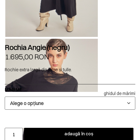
Rochia Angie (negru)
1.695,00
RON
Rochie extra largă din jerse si tulle.
MĂRIME
ghidul de mărimi
adaugă în coș