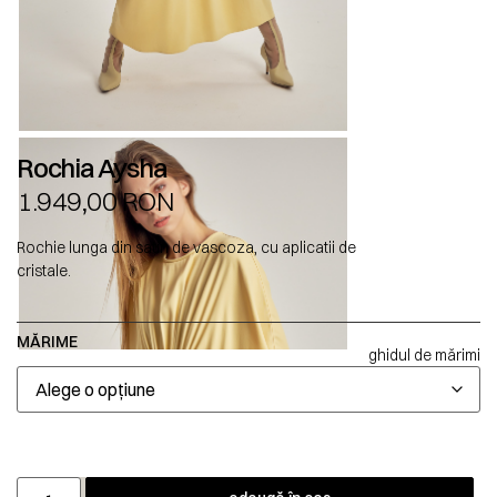
Rochia Aysha
1.949,00
RON
Rochie lunga din satin de vascoza, cu aplicatii de
cristale.
MĂRIME
ghidul de mărimi