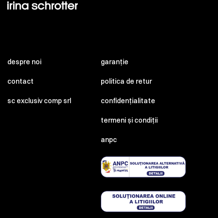
despre noi
garanție
contact
politica de retur
sc exclusiv comp srl
confidențialitate
termeni și condiții
anpc