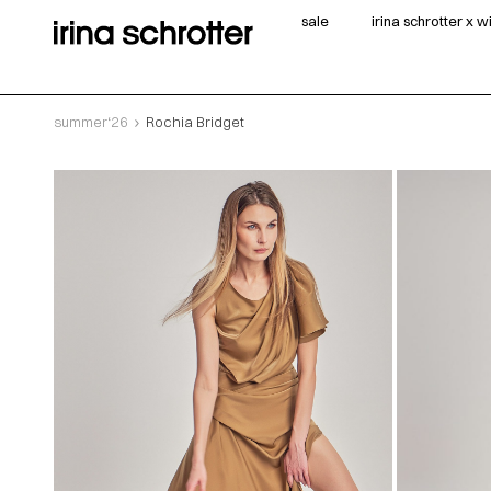
sale
irina schrotter x 
summer‘26
Rochia Bridget