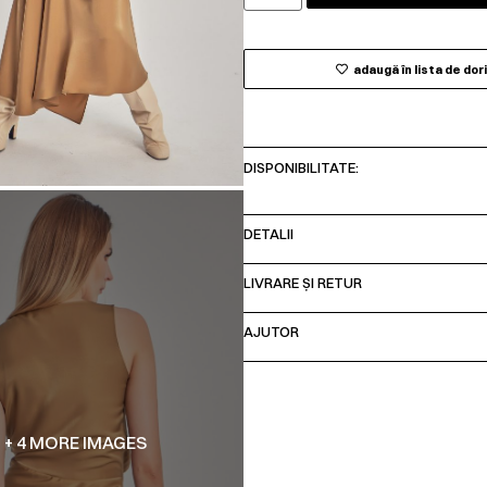
adaugă în lista de dor
DISPONIBILITATE:
DETALII
LIVRARE ȘI RETUR
AJUTOR
+ 4 MORE IMAGES