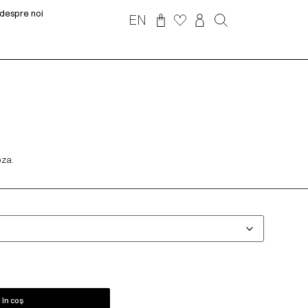
despre noi
EN
oza.
în coș