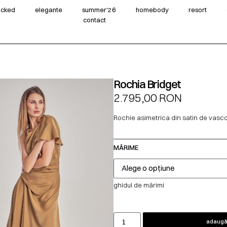
wicked
elegante
summer‘26
homebody
resort
contact
Rochia Bridget
2.795,00
RON
Rochie asimetrica din satin de vasc
MĂRIME
ghidul de mărimi
adaugă 