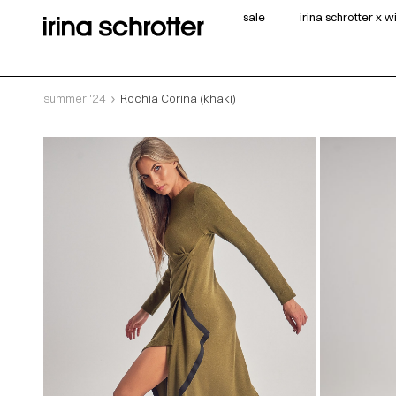
sale
irina schrotter x 
summer '24
Rochia Corina (khaki)