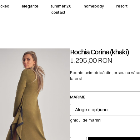
wicked
elegante
summer‘26
homebody
resort
contact
Rochia Corina (khaki)
1.295,00
RON
Rochie asimetrică din jerseu cu vâsco
lateral.
MĂRIME
ghidul de mărimi