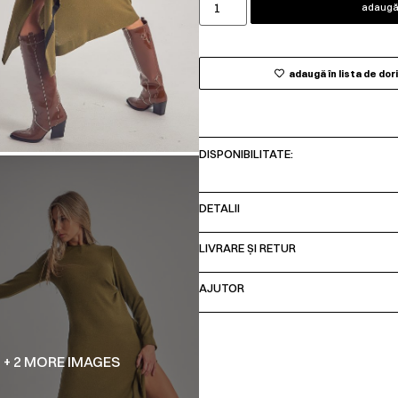
adaugă 
adaugă în lista de dor
DISPONIBILITATE:
DETALII
LIVRARE ȘI RETUR
AJUTOR
+ 2 MORE IMAGES