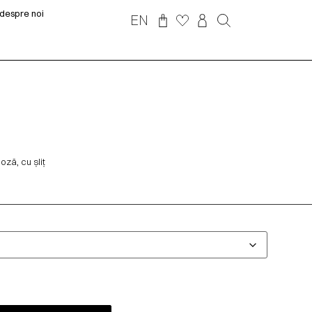
despre noi
EN
ză, cu șliț