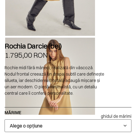
Rochia Darcie (bej)
1.795,00
RON
Rochie midi fără mâneci, realizată din vâscoză.
Nodul frontal creează un drapaj subtil care definește
silueta, iar deschiderea frontală adaugă mișcare și
un aer modern. O piesă minimalistă, cu un detaliu
central care îi conferă personalitate.
MĂRIME
ghidul de mărimi