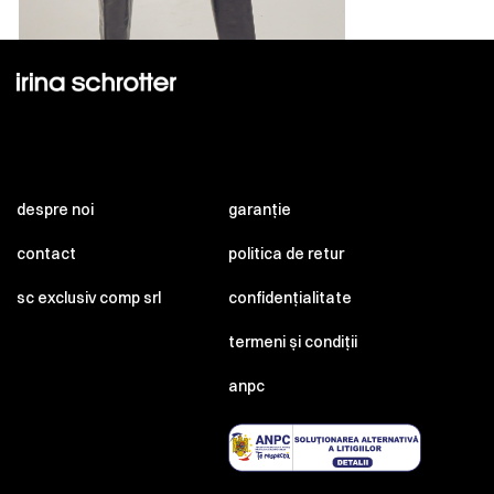
despre noi
garanție
contact
politica de retur
sc exclusiv comp srl
confidențialitate
termeni și condiții
anpc