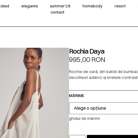
wicked
elegante
summer‘26
homebody
resort
contact
Rochia Daya
995,00
RON
Rochie de vară, din batist de bumbac
decolteuri adânci și bretele contrast
MĂRIME
ghidul de mărimi