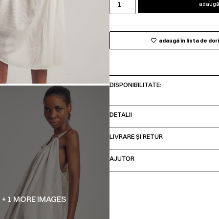
adaugă 
adaugă în lista de dor
DISPONIBILITATE:
DETALII
LIVRARE ȘI RETUR
AJUTOR
+ 1 MORE IMAGES