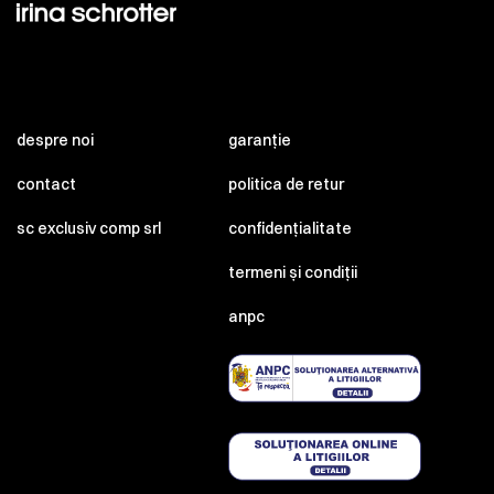
despre noi
garanție
contact
politica de retur
sc exclusiv comp srl
confidențialitate
termeni și condiții
anpc