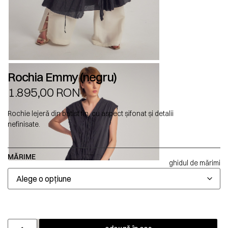
Rochia Emmy (negru)
1.895,00
RON
Rochie lejeră din batist fin, cu aspect șifonat și detalii
nefinisate.
MĂRIME
ghidul de mărimi