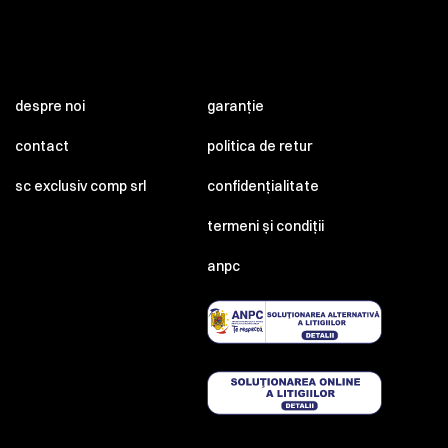
despre noi
garanție
contact
politica de retur
sc exclusiv comp srl
confidențialitate
termeni și condiții
anpc