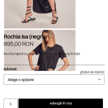
Rochia Isa (negru)
995,00
RON
Rochie lejeră cu mâneci tip tricou și decupaj în față.
MĂRIME
ghidul de mărimi
adaugă în coș