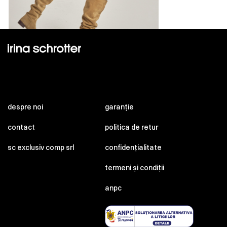
despre noi
garanție
contact
politica de retur
sc exclusiv comp srl
confidențialitate
termeni și condiții
anpc