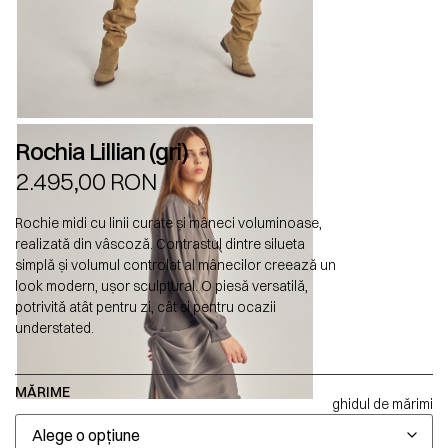
Rochia Lillian (gri)
2.495,00
RON
Rochie midi cu linii curate și mâneci voluminoase,
realizată din vâscoză. Contrastul dintre silueta
simplă și volumul controlat al mânecilor creează un
look modern, ușor sculptural. O piesă versatilă,
potrivită atât pentru zi, cât și pentru ocazii
understated.
MĂRIME
ghidul de mărimi