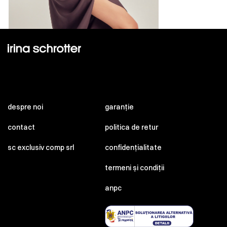
despre noi
garanție
contact
politica de retur
sc exclusiv comp srl
confidențialitate
termeni și condiții
anpc