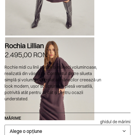
Rochia Lillian
2.495,00
RON
Rochie midi cu linii curate și mâneci voluminoase,
realizată din vâscoză. Contrastul dintre silueta
simplă și volumul controlat al mânecilor creează un
look modern, ușor sculptural. O piesă versatilă,
potrivită atât pentru zi, cât și pentru ocazii
understated.
MĂRIME
ghidul de mărimi