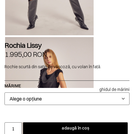
Rochia Lissy
1.995,00
RON
Rochie scurtă din satin de vâscoză, cu volan în față.
MĂRIME
ghidul de mărimi
adaugă în coș