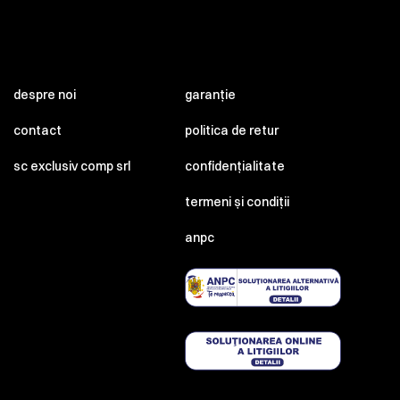
despre noi
garanție
contact
politica de retur
sc exclusiv comp srl
confidențialitate
termeni și condiții
anpc