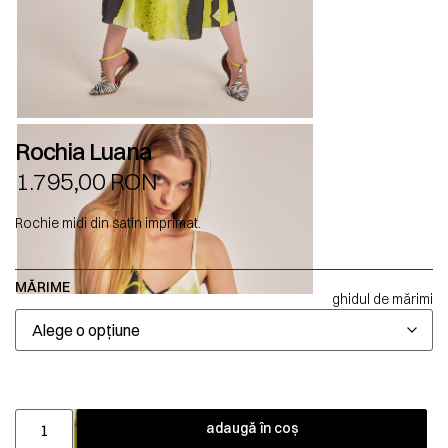
Rochia Luana
1.795,00
RON
Rochie midi din satin imprimat.
MĂRIME
ghidul de mărimi
adaugă în coș