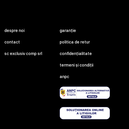
despre noi
garanție
contact
politica de retur
sc exclusiv comp srl
confidențialitate
termeni și condiții
anpc