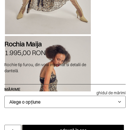
Rochia Maija
1.995,00
RON
Rochie tip furou, din voal imprimat si detalii de
dantelă.
MĂRIME
ghidul de mărimi