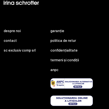
despre noi
garanție
contact
politica de retur
sc exclusiv comp srl
confidențialitate
termeni și condiții
anpc