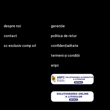
despre noi
garanție
contact
politica de retur
sc exclusiv comp srl
confidențialitate
termeni și condiții
anpc