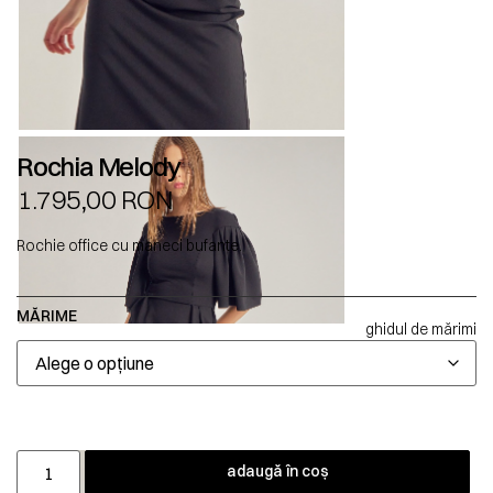
Rochia Melody
1.795,00
RON
Rochie office cu maneci bufante.
MĂRIME
ghidul de mărimi
adaugă în coș