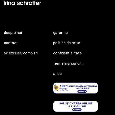
despre noi
garanție
contact
politica de retur
sc exclusiv comp srl
confidențialitate
termeni și condiții
anpc