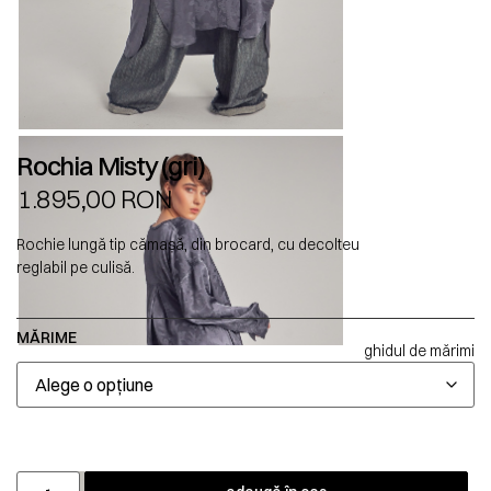
Rochia Misty (gri)
1.895,00
RON
Rochie lungă tip cămașă, din brocard, cu decolteu
reglabil pe culisă.
MĂRIME
ghidul de mărimi