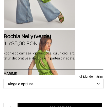
Rochia Nelly (verde)
1.795,00
RON
Rochie tip cămașă , din vâscoză, cu un croi larg,
teturi decorative și decupaje în partea din spate.
MĂRIME
ghidul de mărimi