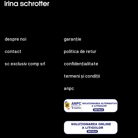
despre noi
garanție
contact
politica de retur
sc exclusiv comp srl
confidențialitate
termeni și condiții
anpc