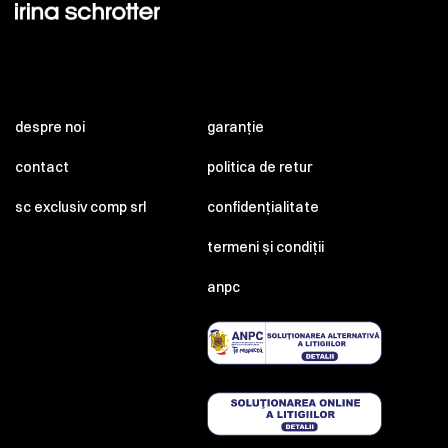
despre noi
garanție
contact
politica de retur
sc exclusiv comp srl
confidențialitate
termeni și condiții
anpc