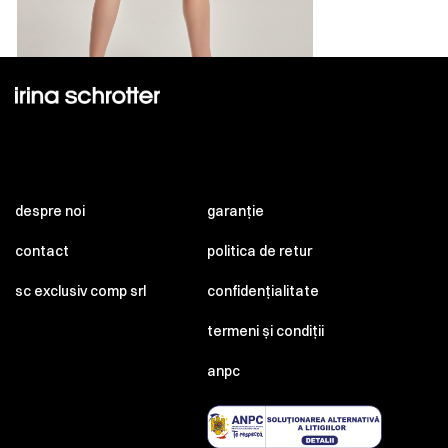
despre noi
garanție
contact
politica de retur
sc exclusiv comp srl
confidențialitate
termeni și condiții
anpc