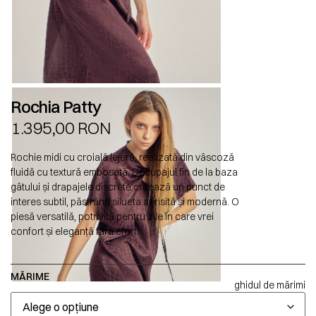
Rochia Patty
1.395,00
RON
Rochie midi cu croială lejeră, realizată din vâscoză
fluidă cu textură embosată. Decupajul fin de la baza
gâtului și drapajele discrete creează un punct de
interes subtil, păstrând silueta aerisită și modernă. O
piesă versatilă, potrivită pentru zile în care vrei
confort și eleganță fără efort.
MĂRIME
ghidul de mărimi