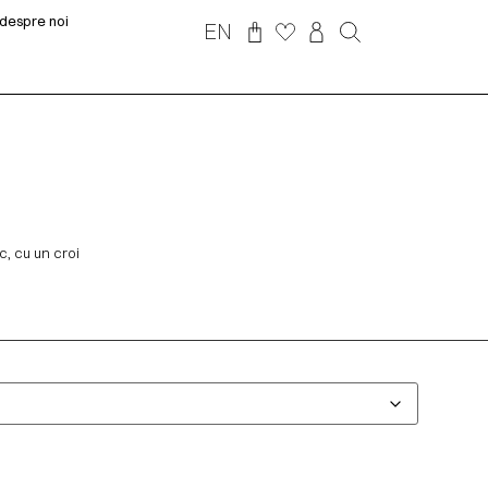
despre noi
EN
c, cu un croi