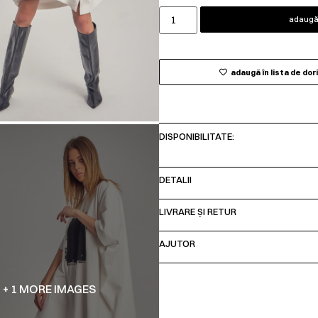
adaugă 
adaugă în lista de dor
DISPONIBILITATE:
DETALII
LIVRARE ȘI RETUR
AJUTOR
+ 1 MORE IMAGES