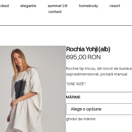
wicked
elegante
summer‘26
homebody
resort
contact
Rochia Yohji (alb)
695,00
RON
Rochie tip tricou, din tricot de bumba
supradimensionat, pictată manual.
*ONE SIZE*
MĂRIME
ghidul de mărimi