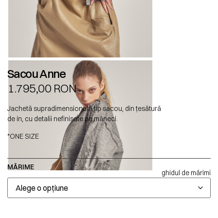
Sacou Anne
1.795,00
RON
Jachetă supradimensionată tip sacou, din țesătură
de in, cu detalii nefinisate pe mâneci.
*ONE SIZE
MĂRIME
ghidul de mărimi