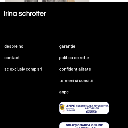
despre noi
garanție
contact
politica de retur
sc exclusiv comp srl
confidențialitate
termeni și condiții
anpc