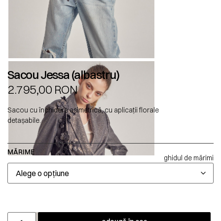
Sacou Jessa (albastru)
2.795,00
RON
Sacou cu închidere asimetrică, cu aplicații florale
detașabile.
MĂRIME
ghidul de mărimi