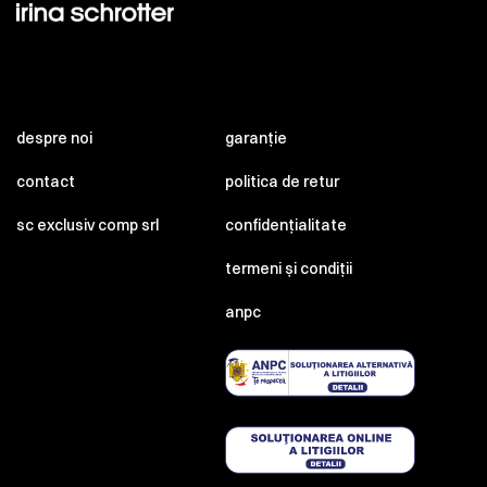
despre noi
garanție
contact
politica de retur
sc exclusiv comp srl
confidențialitate
termeni și condiții
anpc