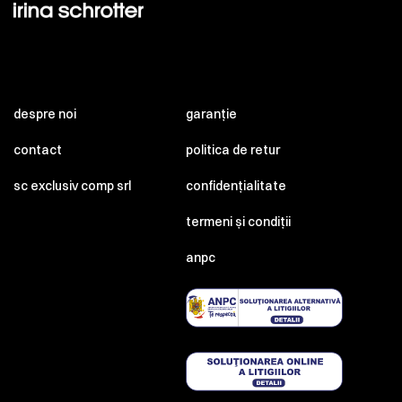
despre noi
garanție
contact
politica de retur
sc exclusiv comp srl
confidențialitate
termeni și condiții
anpc