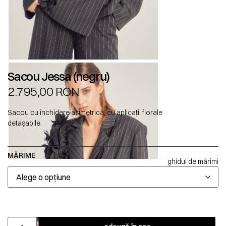
Sacou Jessa (negru)
2.795,00
RON
Sacou cu închidere asimetrică, cu aplicații florale
detașabile.
MĂRIME
ghidul de mărimi